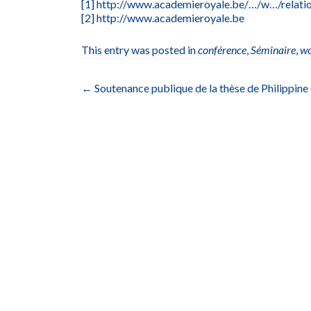
[1]
http://www.academieroyale.be/…/w…/relatio
[2]
http://www.academieroyale.be
This entry was posted in
conférence
,
Séminaire
,
wo
Post
←
Soutenance publique de la thèse de Philippi
navigation