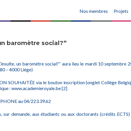
Nos membres
Projets
 un baromètre social?”
’insulte, un baromètre social?” aura lieu le mardi 10 septembre 
80 – 4000 Liège)
OUHAITÉE via le bouton inscription (onglet Collège Belgiqu
ique :
www.academieroyale.be
[2]
LÉPHONE au 04/223.39.62
es, sur demande, aux étudiants ou aux doctorants (crédits ECTS) 