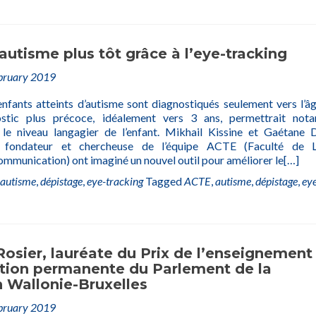
’autisme plus tôt grâce à l’eye-tracking
bruary 2019
enfants atteints d’autisme sont diagnostiqués seulement vers l’â
stic plus précoce, idéalement vers 3 ans, permettrait not
r le niveau langagier de l’enfant. Mikhail Kissine et Gaétane D
t fondateur et chercheuse de l’équipe ACTE (Faculté de Le
mmunication) ont imaginé un nouvel outil pour améliorer le
[…]
autisme
,
dépistage
,
eye-tracking
Tagged
ACTE
,
autisme
,
dépistage
,
ey
osier, lauréate du Prix de l’enseignement
ation permanente du Parlement de la
 Wallonie-Bruxelles
bruary 2019