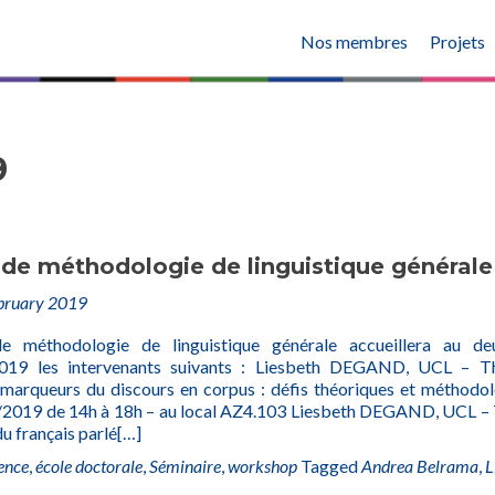
Nos membres
Projets
9
 de méthodologie de linguistique générale
bruary 2019
e méthodologie de linguistique générale accueillera au de
2019 les intervenants suivants : Liesbeth DEGAND, UCL – T
marqueurs du discours en corpus : défis théoriques et méthodol
/2019 de 14h à 18h – au local AZ4.103 Liesbeth DEGAND, UCL 
u français parlé
[…]
ence
,
école doctorale
,
Séminaire
,
workshop
Tagged
Andrea Belrama
,
L