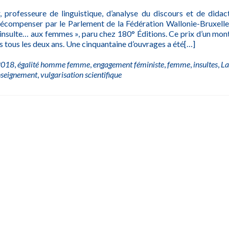
, professeure de linguistique, d’analyse du discours et de didac
 récompenser par le Parlement de la Fédération Wallonie-Bruxelle
 l’insulte… aux femmes », paru chez 180° Éditions. Ce prix d’un mon
s tous les deux ans. Une cinquantaine d’ouvrages a été
[…]
 2018
,
égalité homme femme
,
engagement féministe
,
femme
,
insultes
,
La
enseignement
,
vulgarisation scientifique