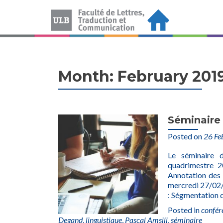
Month:
February 201
Séminaire
Posted on
26 Fe
Le séminaire d
quadrimestre 
Annotation des 
mercredi 27/02
: Ségmentation d
Posted in
confér
Degand
,
linguistique
,
Pascal Amsili
,
séminaire