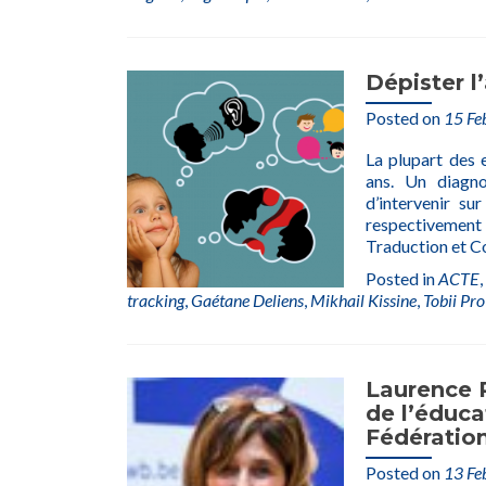
Dépister l
Posted on
15 Fe
La plupart des 
ans. Un diagno
d’intervenir su
respectivemen
Traduction et Co
Posted in
ACTE
,
tracking
,
Gaétane Deliens
,
Mikhail Kissine
,
Tobii Pro
Laurence R
de l’éduc
Fédération
Posted on
13 Fe