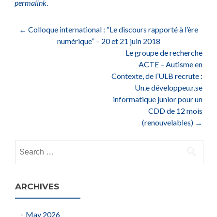
permalink
.
Post
←
Colloque international : “Le discours rapporté à l’ère
numérique” – 20 et 21 juin 2018
navigation
Le groupe de recherche
ACTE – Autisme en
Contexte, de l’ULB recrute :
Un.e développeu.r.se
informatique junior pour un
CDD de 12 mois
(renouvelables)
→
Search
for:
ARCHIVES
May 2026